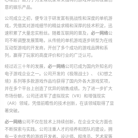
意的娱乐产品。
公司成立之初，便专注于研发富有挑战性和深度的单机游
戏，凭借其对游戏细节的精益求精和深厚的技术积淀，迅
速积累了大量忠实粉丝。随着互联网的普及，
必一网络
公
司不断调整发展策略，从传统的单机游戏逐步转型为在线
互动型游戏的开发商，开创了多个成功的游戏品牌和系
列，赢得了玩家的高度评价和行业的广泛认可。
经过近三十年的发展，
必一网络
公司已成为国内外知名的
电子游戏企业之一。公司开发的《极限战士》、《幻想之
境》系列等多款游戏作品均获得了国内外各大游戏奖项，
并在多个平台上创造了优异的销售成绩。为了进一步扩大
市场份额，公司还进军了虚拟现实（VR）和增强现实
（AR）领域，凭借前瞻性的技术创新，在该领域取得了显
著突破。
必一网络
公司不仅在技术上持续创新，在企业文化方面也
不断探索与实践。公司注重人才的培养和团队的建设，拥
有一支由优秀的游戏开发者、设计师、程序员、艺术家等