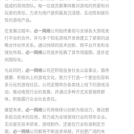
组成的高效团队。每一位成员都秉持着对游戏的热爱和对
玩家的责任，力求为用户提供最具沉浸感、互动性和娱乐
性的游戏产品。
在发展过程中，
必一网络
公司始终重视与全球各大游戏发
行平台的合作，并与多个知名游戏开发商建立了紧密的战
略合作伙伴关系。通过持续的技术创新、跨平台开发和全
球化布局，
必一网络
公司逐步拓展了其市场版图，逐步走
向国际化。
与此同时，
必一网络
公司还积极投身社会公益事业，倡导
健康、积极向上的游戏文化，致力于打造一个更加包容和
多元化的游戏社区。公司定期举办各类线上线下的游戏活
动，推动电竞行业的发展，并通过多种方式关爱弱势群
体，积极履行企业社会责任。
展望未来，
必一网络
公司将继续以创新为驱动力，推动更
多前沿技术的应用，努力成为全球游戏行业的领军企业。
无论是在技术研发、游戏制作，还是在行业标准制定方
面，
必一网络
公司都将不断追求卓越，开创更广阔的未