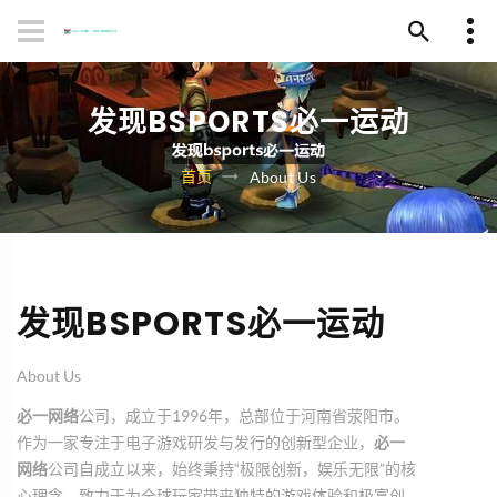
发现BSPORTS必一运动
首页
About Us
发现BSPORTS必一运动
About Us
必一网络
公司，成立于1996年，总部位于河南省荥阳市。
作为一家专注于电子游戏研发与发行的创新型企业，
必一
网络
公司自成立以来，始终秉持“极限创新，娱乐无限”的核
心理念，致力于为全球玩家带来独特的游戏体验和极富创