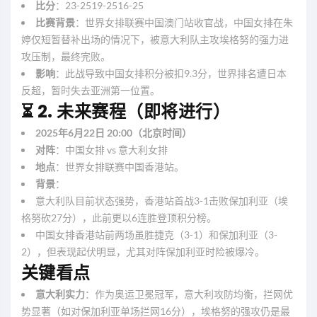
比分
：23-2519-2516-25
比赛背景
：世界女排联赛中国澳门站收官战，中国女排在朱
婷仅短暂替补出场的情况下，被意大利队主攻埃格努的强力进
攻压制，最终完败。
影响
：此战导致中国女排积分被扣9.3分，世界排名遭日本
反超，暂时失去亚洲第一位置。
⏳
2. 未来赛程（即将进行）
2025年6月22日 20:00（北京时间）
对阵
：中国女排 vs 意大利女排
地点
：世界女排联赛中国香港站。
背景
：
意大利队目前状态强势，香港站首战3-1击败保加利亚（埃
格努砍27分），此前更以6连胜登顶积分榜。
中国女排香港站前两场虽胜捷克（3-1）和保加利亚（3-
2），但表现起伏明显，尤其对阵保加利亚时险被爆冷。
关键看点
意大利实力
：作为奥运卫冕冠军，意大利攻防均衡，拦网优
势显著（如对保加利亚单场拦网16分），埃格努的强攻仍是最